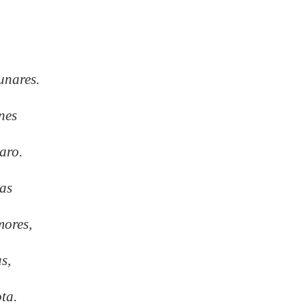
,
unares.
nes
aro.
nas
mores,
s,
ta.