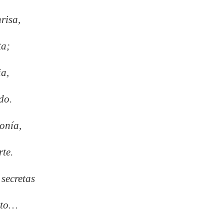
risa,
ta;
ia,
do.
onía,
rte.
secretas
nto…