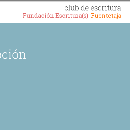
club de escritura
Fundación Escritura(s)-
Fuentetaja
pción