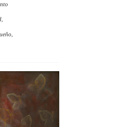
ento
d,
sueño,