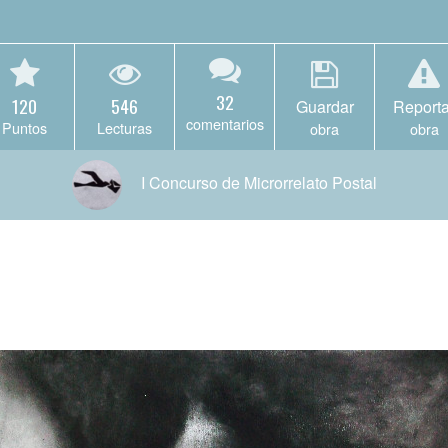
32
120
546
Guardar
Reporta
comentarios
Puntos
Lecturas
obra
obra
I Concurso de Microrrelato Postal