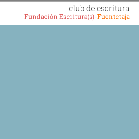
club de escritura
Fundación Escritura(s)-
Fuentetaja