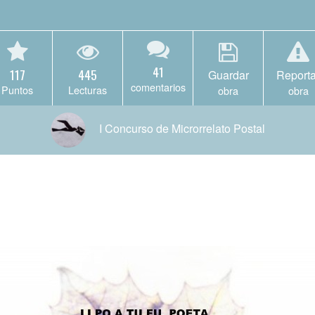
41
117
445
Guardar
Reporta
comentarios
Puntos
Lecturas
obra
obra
I Concurso de Microrrelato Postal