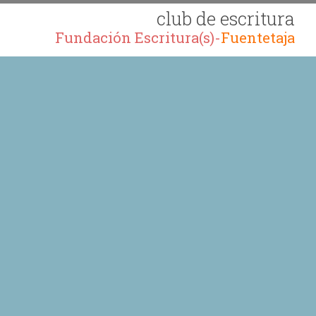
club de escritura
Fundación Escritura(s)-
Fuentetaja