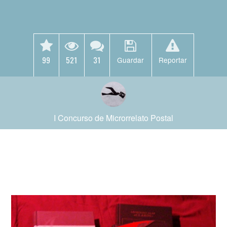
99
521
31
Guardar
Reportar
I Concurso de Microrrelato Postal