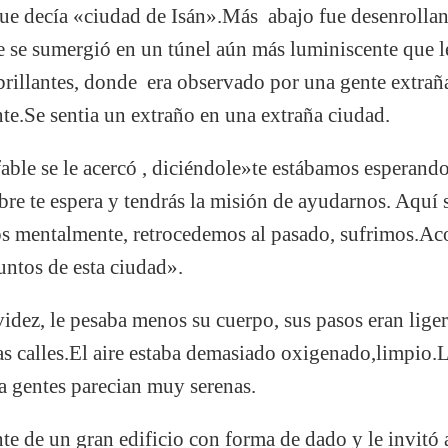
e decía «ciudad de Isán».Más abajo fue desenrollan
 se sumergió en un túnel aún más luminiscente que le
 brillantes, donde era observado por una gente extra
e.Se sentia un extraño en una extraña ciudad.
ble se le acercó , diciéndole»te estábamos esperando,
re te espera y tendrás la misión de ayudarnos. Aquí 
os mentalmente, retrocedemos al pasado, sufrimos.A
untos de esta ciudad».
avidez, le pesaba menos su cuerpo, sus pasos eran lige
las calles.El aire estaba demasiado oxigenado,limpio.
a gentes parecian muy serenas.
te de un gran edificio con forma de dado y le invitó 