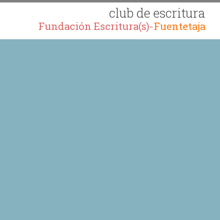
club de escritura
Fundación Escritura(s)-
Fuentetaja