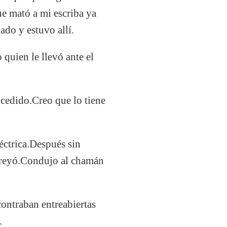
ue mató a mi escriba ya
do y estuvo allí.
quien le llevó ante el
ucedido.Creo que lo tiene
éctrica.Después sin
,creyó.Condujo al chamán
contraban entreabiertas
.