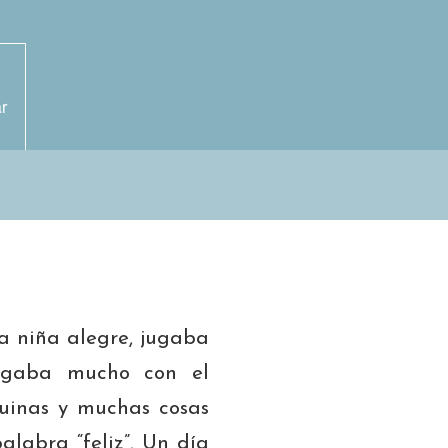
r
a niña alegre, jugaba
ugaba mucho con el
quinas y muchas cosas
alabra “feliz”. Un día