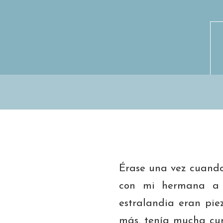
Érase una vez cuando
con mi hermana a 
estralandia eran pie
más, tenía mucha curi