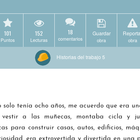
18
101
152
Guardar
Reporta
comentarios
Puntos
Lecturas
obra
obra
Historias del trabajo 5
 solo tenía ocho años, me acuerdo que era un
vestir a las muñecas, montaba cicla y j
zas para construir casas, autos, edificios, má
osidad, era extrovertida y divertida en una p