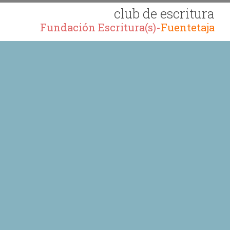
club de escritura
Fundación Escritura(s)-
Fuentetaja