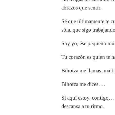
abrazos que sentir.
Sé que últimamente te cu
sóla, que sigo trabajand
Soy yo, ése pequeño músc
Tu corazón es quien te ha
Bihotza me llamas, mait
Bihotza me dices….
Sí aquí estoy, contigo… d
descansa a tu ritmo.