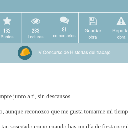
81
162
283
Guardar
Reporta
comentarios
Puntos
Lecturas
obra
obra
IV Concurso de Historias del trabajo
empre junto a ti, sin descansos.
o, aunque reconozco que me gusta tomarme mi tiemp
 tan sosegado como cuando hay un día de fiesta por d