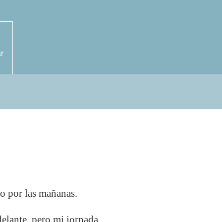
r
o por las mañanas.
elante, pero mi jornada