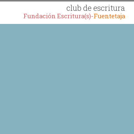
club de escritura
Fundación Escritura(s)-
Fuentetaja