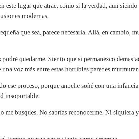
en este lugar que atrae, como si la verdad, aun siendo
ilusiones modernas.
pequeña que sea, parece necesaria. Allá, en cambio, m
 podré quedarme. Siento que si permanezco demasiad
é una voz más entre estas horribles paredes murmuran
o ese proceso, porque anoche soñé con una infancia 
ad insoportable.
 no me busques. No sabrías reconocerme. Ni siquiera 
a: el tiempo no nos separa tanto como creemos.