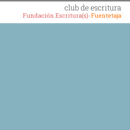
club de escritura
Fundación Escritura(s)-
Fuentetaja