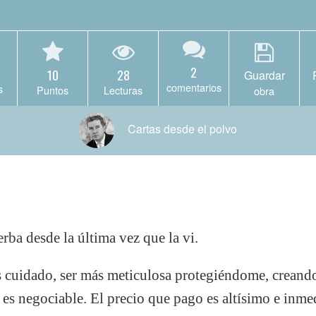
2
10
28
Guardar
comentarios
s
Puntos
Lecturas
obra
Cartas desde el polvo
rba desde la última vez que la vi.
 cuidado, ser más meticulosa protegiéndome, creando
o es negociable. El precio que pago es altísimo e inme