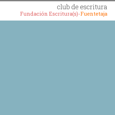
club de escritura
Fundación Escritura(s)-
Fuentetaja