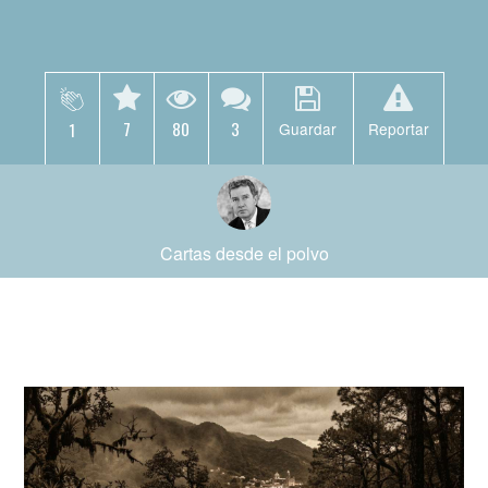
7
80
3
1
Guardar
Reportar
Cartas desde el polvo