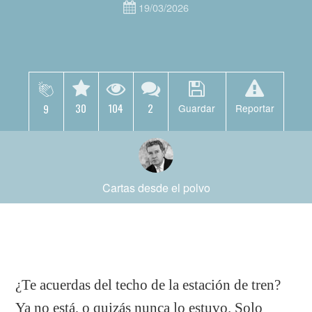
19/03/2026
30
104
2
9
Guardar
Reportar
Cartas desde el polvo
¿Te acuerdas del techo de la estación de tren?
Ya no está, o quizás nunca lo estuvo. Solo