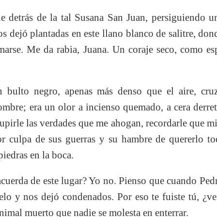
 detrás de la tal Susana San Juan, persiguiendo u
s dejó plantadas en este llano blanco de salitre, dond
marse. Me da rabia, Juana. Un coraje seco, como e
bulto negro, apenas más denso que el aire, cruza
ombre; era un olor a incienso quemado, a cera derret
scupirle las verdades que me ahogan, recordarle que mi
r culpa de sus guerras y su hambre de quererlo to
piedras en la boca.
cuerda de este lugar? Yo no. Pienso que cuando Pedr
cielo y nos dejó condenados. Por eso te fuiste tú, ¿
animal muerto que nadie se molesta en enterrar.