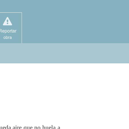
Reportar
obra
ueda aire que no huela a