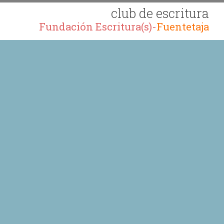
club de escritura
Fundación Escritura(s)-
Fuentetaja