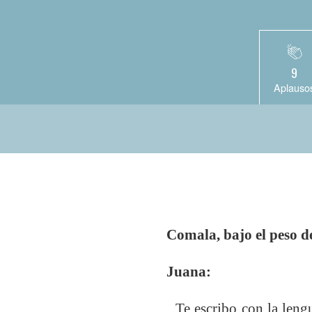
9
Aplauso
Comala, bajo el peso de
Juana:
Te escribo con la lengu