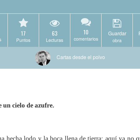
10
17
63
Guardar
comentarios
s
Puntos
Lecturas
obra
Cartas desde el polvo
 un cielo de azufre.
a hecha lodo y la boca llena de tierra; aquí ya no q