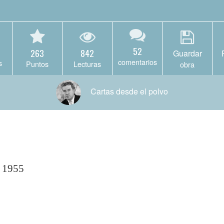
52
263
842
Guardar
comentarios
s
Puntos
Lecturas
obra
Cartas desde el polvo
e 1955