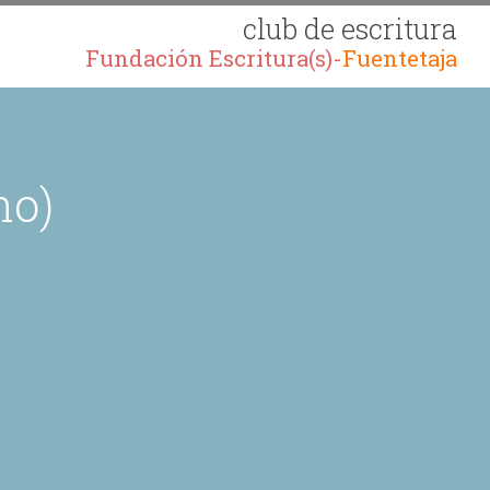
club de escritura
Fundación Escritura(s)-
Fuentetaja
no)