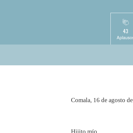
43
Aplauso
Comala, 16 de agosto d
Hijito mío,