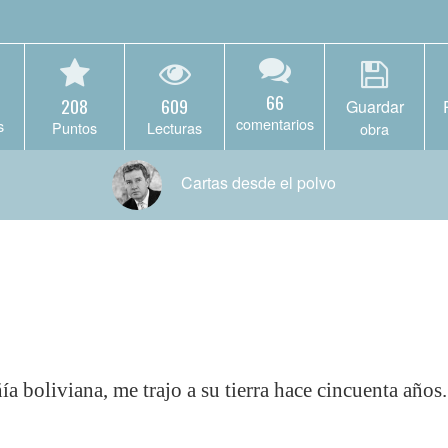
66
208
609
Guardar
comentarios
s
Puntos
Lecturas
obra
Cartas desde el polvo
 boliviana, me trajo a su tierra hace cincuenta años.