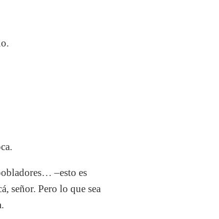
ño.
ca.
 pobladores… –esto es
á, señor. Pero lo que sea
.