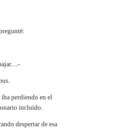
 pregunté:
 bajar…-
bus.
 iba perdiendo en el
onario incluido.
erando despertar de esa