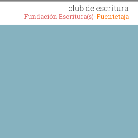
club de escritura
Fundación Escritura(s)-
Fuentetaja