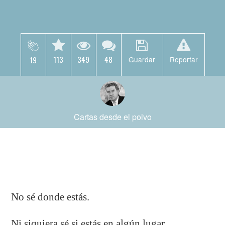
113
349
48
19
Guardar
Reportar
Cartas desde el polvo
No sé donde estás.
Ni siquiera sé si estás en algún lugar.