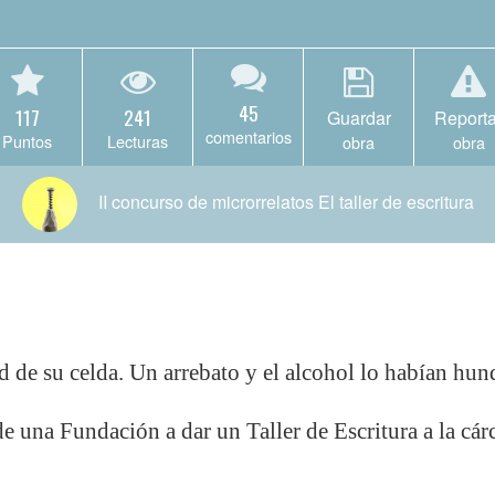
45
117
241
Guardar
Reporta
comentarios
Puntos
Lecturas
obra
obra
II concurso de microrrelatos El taller de escritura
d de su celda. Un arrebato y el alcohol lo habían hun
de una Fundación a dar un Taller de Escritura a la cá