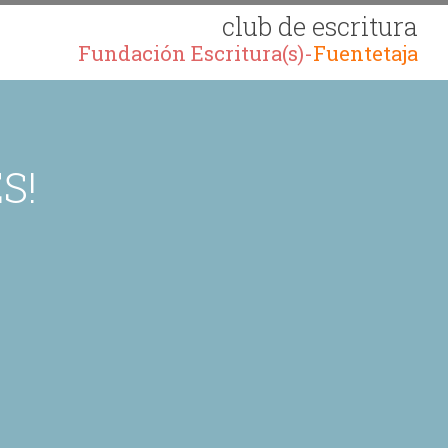
club de escritura
Fundación Escritura(s)-
Fuentetaja
S!