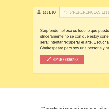
MI BIO
PREFERENCIAS LIT
Sorprendente! eso es todo lo que puedo 
sinceramente no sé con qué estoy conec
será: intentar recuperar el arte. Escuc
Shakespeare pero soy una persona y has
siento por la vida. Para poder expandi
hacer arte por mi propia mano y mente.
EXPANDIR BIOGRAFÍA