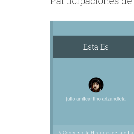
Participaciones de 
Esta Es
julio amilcar lino arizandieta
IV Concurso de Historias de familia