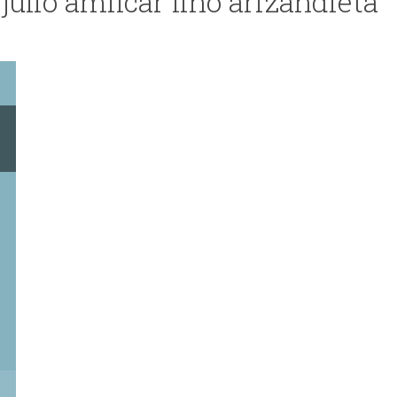
julio amilcar lino arizandieta