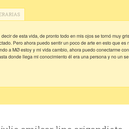
ERARIAS
decir de esta vida, de pronto todo en mis ojos se tornó muy gri
tado. Pero ahora puedo sentir un poco de arte en esto que es m
hando a MØ estoy y mi vida cambio, ahora puedo conectarme con e
ta donde llega mi conocimiento él era una persona y no un ser 
r mi pensamiento necesito ayuda del espacio pero hasta que esa
 P.S. No quiero ser como Shakespeare pues eso no sería origina