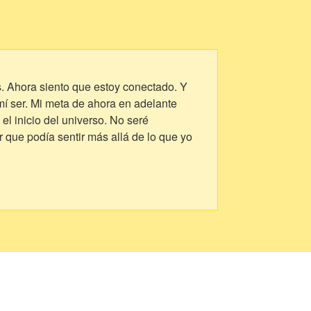
s. Ahora siento que estoy conectado. Y
í ser. Mi meta de ahora en adelante
l inicio del universo. No seré
que podía sentir más allá de lo que yo
 ayuda no llegue tendré que esperar y
l.