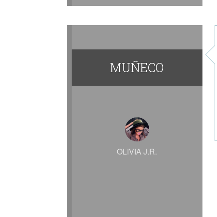
MUÑECO
OLIVIA J.R.