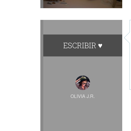
ESCRIBIR ♥
OLIVIA J.R.