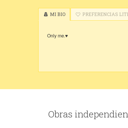
MI BIO
PREFERENCIAS LIT
Only me.♥
Obras independient