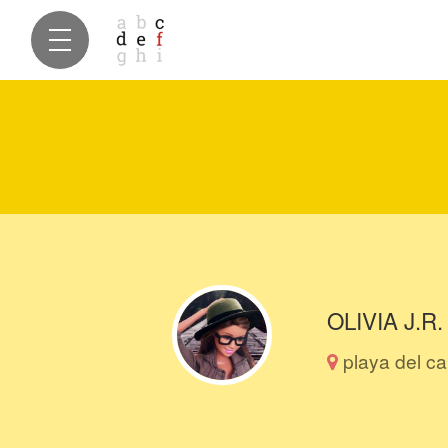
OLIVIA J.R.
playa del c