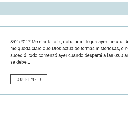
8/01/2017 Me siento feliz, debo admitir que ayer fue uno d
me queda claro que Dios actúa de formas misteriosas, o n
sucedió, todo comenzó ayer cuando desperté a las 6:00 a
se debe...
SEGUIR LEYENDO