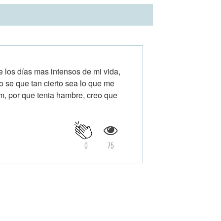
e los días mas intensos de mi vida,
o se que tan cierto sea lo que me
m, por que tenia hambre, creo que
0
75