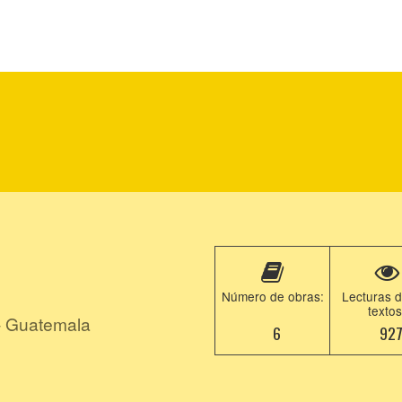
Número de obras:
Lecturas d
textos
- Guatemala
6
92