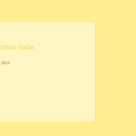
ontado nada
fácil