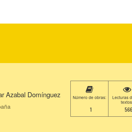
ar Azabal Domínguez
Número de obras:
Lecturas d
textos
paña
1
56