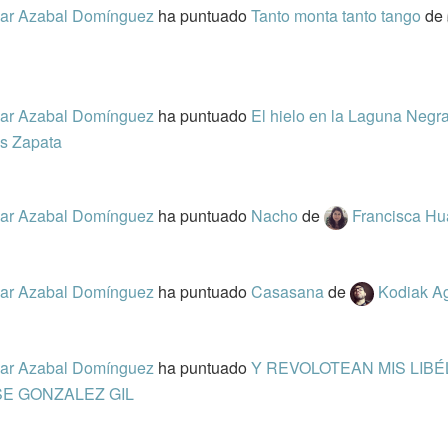
Mar Azabal Domínguez
ha puntuado
Tanto monta tanto tango
de
Mar Azabal Domínguez
ha puntuado
El hielo en la Laguna Negr
es Zapata
Mar Azabal Domínguez
ha puntuado
Nacho
de
Francisca H
Mar Azabal Domínguez
ha puntuado
Casasana
de
Kodiak Ag
Mar Azabal Domínguez
ha puntuado
Y REVOLOTEAN MIS LIB
SE GONZALEZ GIL