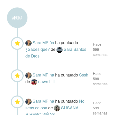
AHORA
Sara MPiña
ha puntuado
Hace
¿Sabes qué?
de
Sara Santos
599
semanas
de Dios
Hace
Sara MPiña
ha puntuado
Sssh
599
de
dawn hill
semanas
Sara MPiña
ha puntuado
No
Hace
seas celosa
de
SUSANA
599
semanas
RIVERO VIÑAS