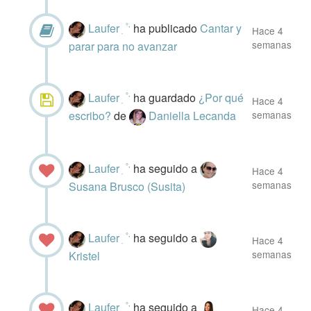
Laufer ִ ۫ ˑ
ha publicado
Cantar y
Hace 4
semanas
parar para no avanzar
Laufer ִ ۫ ˑ
ha guardado
¿Por qué
Hace 4
escribo?
de
Daniella Lecanda
semanas
Laufer ִ ۫ ˑ
ha seguido a
Hace 4
semanas
Susana Brusco (Susita)
Laufer ִ ۫ ˑ
ha seguido a
Hace 4
semanas
Kristel
Laufer ִ ۫ ˑ
ha seguido a
Hace 4