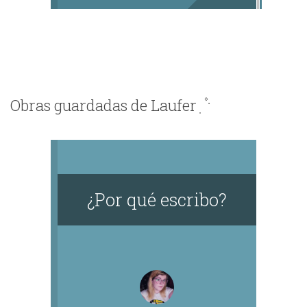
Obras guardadas de Laufer ִ ۫ ˑ
¿Por qué escribo?