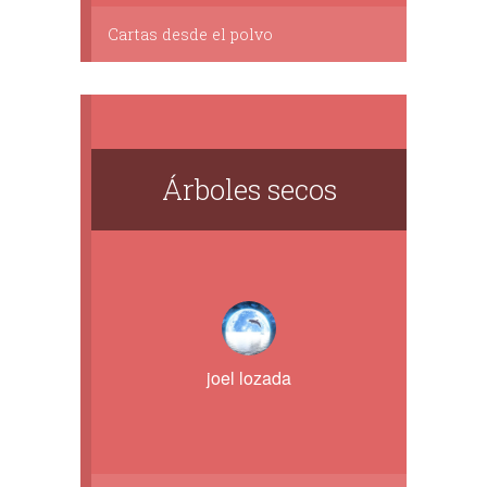
Cartas desde el polvo
Árboles secos
joel lozada