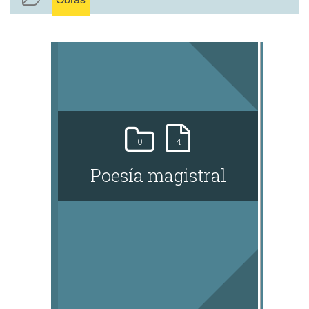
0
4
Poesía magistral