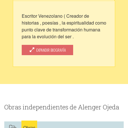
Escritor Venezolano ( Creador de
historias , poesías , la espiritualidad como
punto clave de transformación humana
para la evolución del ser .
Autor de libros de inspiración personal
El comienzo de cada ser espiritual
EXPANDIR BIOGRAFÍA
20 días de oscuridad ( Amazon )
Indivisible ( Amazon libro digital )
En Wattpad soy autor de la historia la
mujer que nunca fue y el hombre detrás
de la sombra.
Obras independientes de Alenger Ojeda
Obras