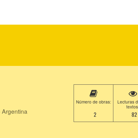
Número de obras:
Lecturas d
textos
 Argentina
2
82