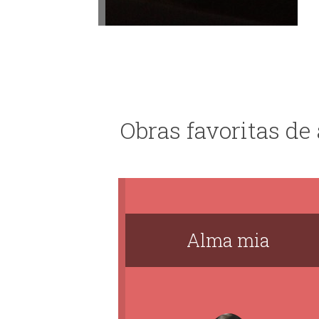
Obras favoritas de 
Alma mia