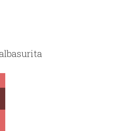
albasurita