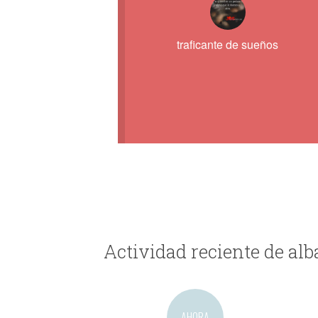
traficante de sueños
Actividad reciente de alb
AHORA