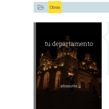
Obras
tu departamento
albasurita