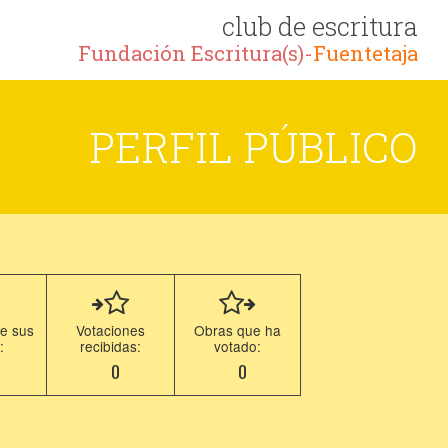
club de escritura
Fundación Escritura(s)-
Fuentetaja
PERFIL PÚBLICO
e sus
Votaciones
Obras que ha
:
recibidas:
votado:
0
0