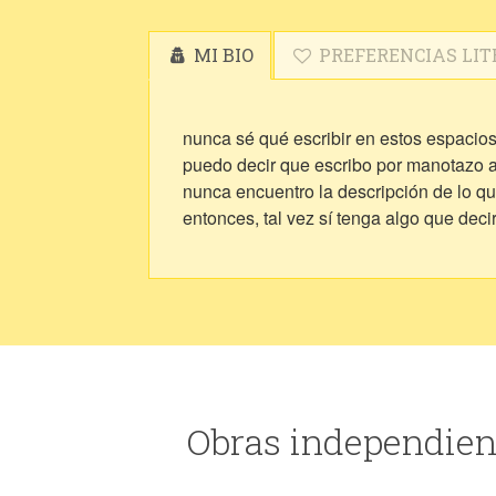
MI BIO
PREFERENCIAS LIT
nunca sé qué escribir en estos espacio
puedo decir que escribo por manotazo a
nunca encuentro la descripción de lo qu
entonces, tal vez sí tenga algo que deci
Obras independient