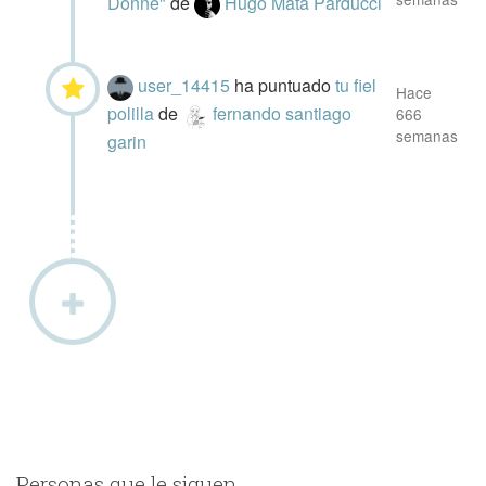
Donne"
de
Hugo Mata Parducci
user_14415
ha puntuado
tu fiel
Hace
polilla
de
fernando santiago
666
semanas
garin
Personas que le siguen