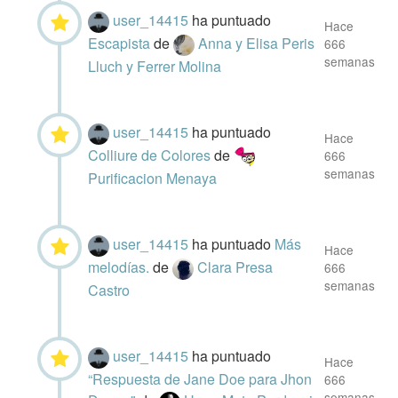
user_14415
ha puntuado
Hace
Escapista
de
Anna y Elisa Peris
666
semanas
Lluch y Ferrer Molina
user_14415
ha puntuado
Hace
Colliure de Colores
de
666
semanas
Purificacion Menaya
user_14415
ha puntuado
Más
Hace
melodías.
de
Clara Presa
666
semanas
Castro
user_14415
ha puntuado
Hace
“Respuesta de Jane Doe para Jhon
666
semanas