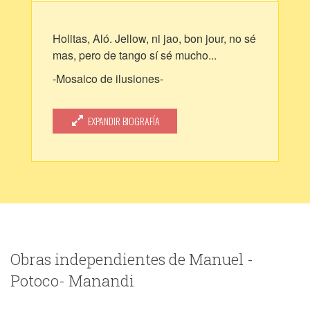
Holitas, Aló. Jellow, ni jao, bon jour, no sé
mas, pero de tango sí sé mucho...
-Mosaico de ilusiones-
"De noche cuando me acuesto, no puedo
cerrar la puerta
EXPANDIR BIOGRAFÍA
Porque dejándola abierta me hago
ilusion que volvés
Siempre traigo bizcochitos pa' tomar con
matecitos
Como si estuvieras vos"
Obras independientes de Manuel -
Potoco- Manandi