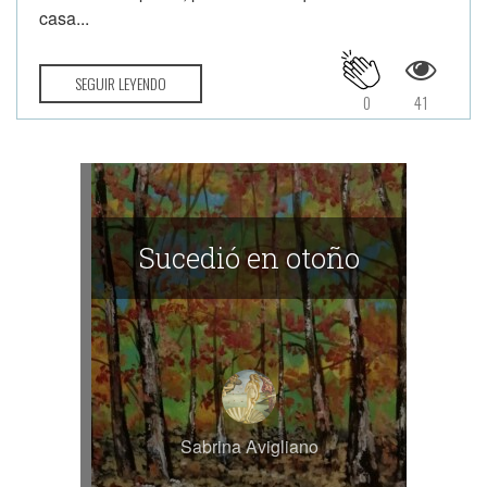
casa...
SEGUIR LEYENDO
0
41
Sucedió en otoño
Sabrina Avigliano