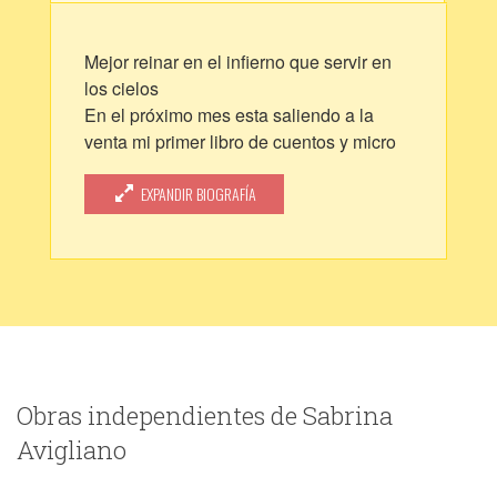
Mejor reinar en el infierno que servir en
los cielos
En el próximo mes esta saliendo a la
venta mi primer libro de cuentos y micro
relatos se va llamar " Cuentos
Surrealistas" se va poder conseguir en
EXPANDIR BIOGRAFÍA
Argentina,España, Estados Unidos y
Brasil. En mi Blog van a encontrar la
dirección web donde poder adquirirlo
https://holocausto1939.wixsite.com/my-
site
Obras independientes de Sabrina
Avigliano