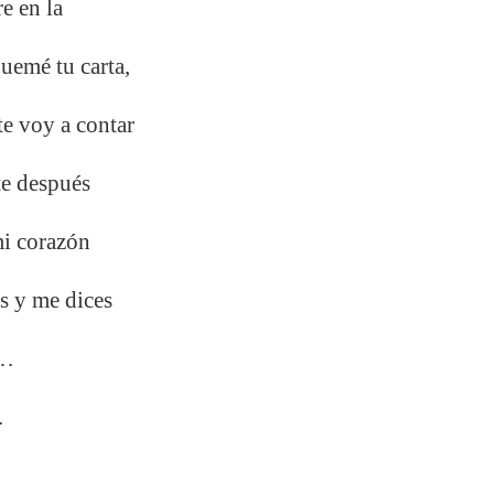
re en la
quemé tu carta,
te voy a contar
te después
mi corazón
es y me dices
s…
.