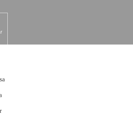
r
sa
a
r