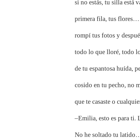
si no estás, tu silla está
primera fila, tus flores… 
rompí tus fotos y después
todo lo que lloré, todo l
de tu espantosa huída, p
cosido en tu pecho, no m
que te casaste o cualqu
–
Emilia
, esto es para ti
No he soltado tu latido