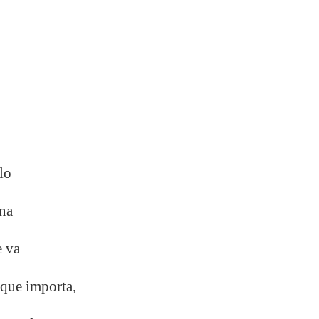
lo
ana
e va
 que importa,