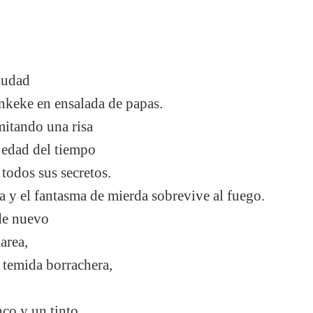
iudad
nkeke en ensalada de papas.
itando una risa
la edad del tiempo
 todos sus secretos.
 y el fantasma de mierda sobrevive al fuego.
de nuevo
area,
la temida borrachera,
co y un tinto.