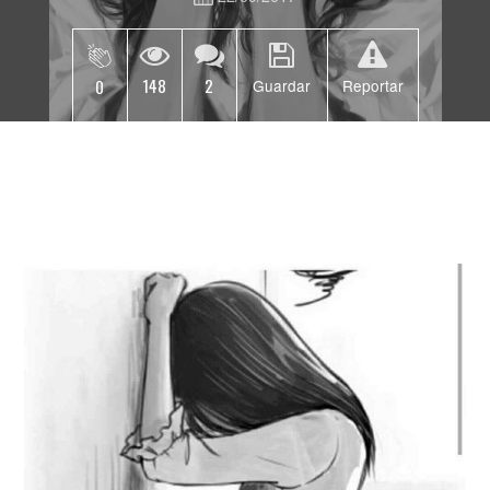
148
2
0
Guardar
Reportar