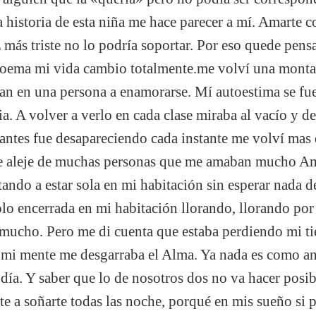
historia de esta niña me hace parecer a mí. Amarte 
z más triste no lo podría soportar. Por eso quede pens
poema mi vida cambio totalmente.me volví una monta
tan en una persona a enamorarse. Mí autoestima se fu
ia. A volver a verlo en cada clase miraba al vacío y de
 antes fue desapareciendo cada instante me volví mas dé
 aleje de muchas personas que me amaban mucho Ami
tando a estar sola en mi habitación sin esperar nada 
solo encerrada en mi habitación llorando, llorando po
 mucho. Pero me di cuenta que estaba perdiendo mi t
 mi mente me desgarraba el Alma. Ya nada es como an
 día. Y saber que lo de nosotros dos no va hacer posi
te a soñarte todas las noche, porqué en mis sueño si 