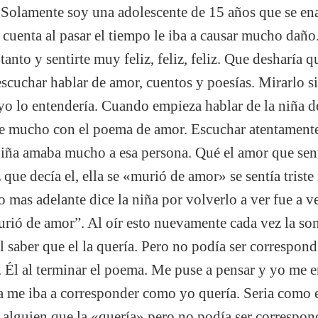
. Solamente soy una adolescente de 15 años que se e
cuenta al pasar el tiempo le iba a causar mucho daño.
anto y sentirte muy feliz, feliz, feliz. Que desharía q
escuchar hablar de amor, cuentos y poesías. Mirarlo si
yo lo entendería. Cuando empieza hablar de la niña d
ue mucho con el poema de amor. Escuchar atentamente
a niña amaba mucho a esa persona. Qué el amor que sent
que decía el, ella se «murió de amor» se sentía triste
 mas adelante dice la niña por volverlo a ver fue a v
urió de amor”. Al oír esto nuevamente cada vez la son
 saber que el la quería. Pero no podía ser correspon
 Él al terminar el poema. Me puse a pensar y yo me
a me iba a corresponder como yo quería. Seria como es
alguien que la «quería» pero no podía ser correspond