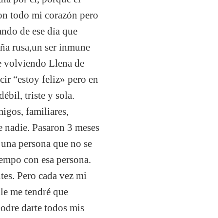
con todo mi corazón pero
ando de ese día que
ña rusa,un ser inmune
e volviendo Llena de
cir “estoy feliz» pero en
bil, triste y sola.
gos, familiares,
de nadie. Pasaron 3 meses
r una persona que no se
iempo con esa persona.
tes. Pero cada vez mi
ble me tendré que
podre darte todos mis