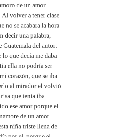
namoro de un amor
 Al volver a tener clase
ue no se acabara la hora
n decir una palabra,
e Guatemala del autor:
 lo que decía me daba
ía ella no podría ser
 mi corazón, que se iba
erlo al mirador el volvió
risa que tenía iba
dido ese amor porque el
 enamore de un amor
ta niña triste llena de
ía por el, porque el