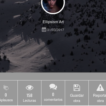
Ellipsism Art
31/03/2017
0
0
158
Guardar
Reporta
comentarios
Aplausos
Lecturas
obra
obra