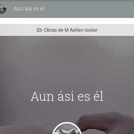
Aun ási es él
Obras de M Aellen locker
Aun ási es él