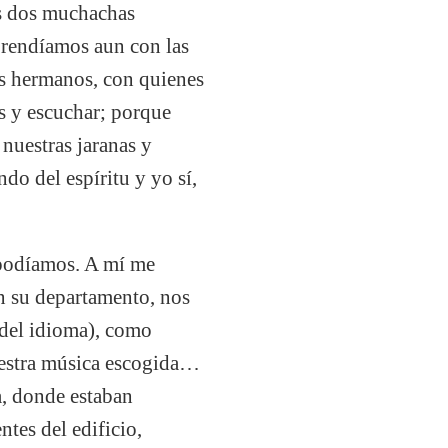
as dos muchachas
prendíamos aun con las
is hermanos, con quienes
s y escuchar; porque
nuestras jaranas y
ndo del espíritu y yo sí,
 podíamos. A mí me
en su departamento, nos
 del idioma), como
estra música escogida…
ía, donde estaban
ntes del edificio,