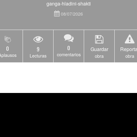
ganga-hladini-shakti
08/07/2026
0
0
9
Guardar
Reporta
comentarios
Aplausos
Lecturas
obra
obra