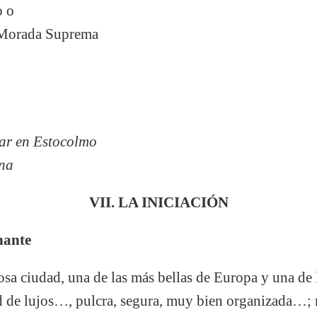
o o
a Morada Suprema
e
iar en Estocolmo
una
VII. LA INICIACIÓN
nante
a ciudad, una de las más bellas de Europa y una de l
de lujos…, pulcra, segura, muy bien organizada…;