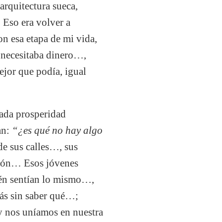
arquitectura sueca,
 Eso era volver a
on esa etapa de mi vida,
o necesitaba dinero…,
jor que podía, igual
vada prosperidad
an:
“¿es qué no hay algo
de sus calles…, sus
razón… Esos jóvenes
ién sentían lo mismo…,
más sin saber qué…;
 y nos uníamos en nuestra