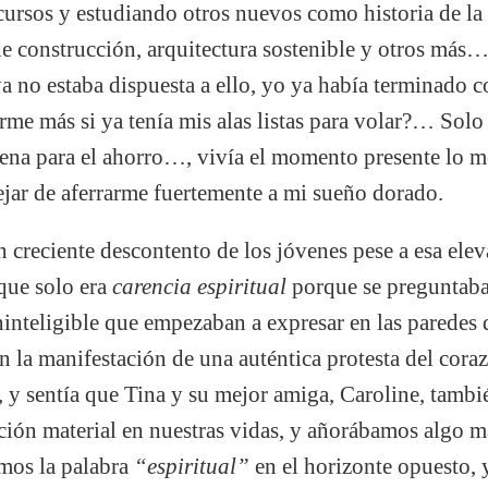
cursos y estudiando otros nuevos como historia de la 
de construcción, arquitectura sostenible y otros más…
a no estaba dispuesta a ello, yo ya había terminado c
rme más si ya tenía mis alas listas para volar?… Sol
ena para el ahorro…, vivía el momento presente lo me
ejar de aferrarme fuertemente a mi sueño dorado.
 creciente descontento de los jóvenes pese a esa ele
que solo era
carencia espiritual
porque se preguntab
inteligible que empezaban a expresar en las paredes 
an la manifestación de una auténtica protesta del co
, y sentía que Tina y su mejor amiga, Caroline, tamb
ación material en nuestras vidas, y añorábamos algo 
mos la palabra
“espiritual”
en el horizonte opuesto,