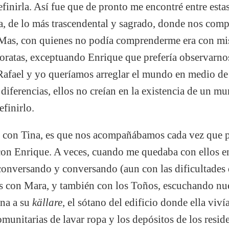
efinirla. Así fue que de pronto me encontré entre est
a, de lo más trascendental y sagrado, donde nos com
. Mas, con quienes no podía comprenderme era con m
roratas, exceptuando Enrique que prefería observarno
 Rafael y yo queríamos arreglar el mundo en medio de 
diferencias, ellos no creían en la existencia de un mu
finirlo.
s con Tina, es que nos acompañábamos cada vez que
 con Enrique. A veces, cuando me quedaba con ellos 
onversando y conversando (aun con las dificultades
 con Mara, y también con los Toños, escuchando nu
na a su
källare
, el sótano del edificio donde ella viv
unitarias de lavar ropa y los depósitos de los reside