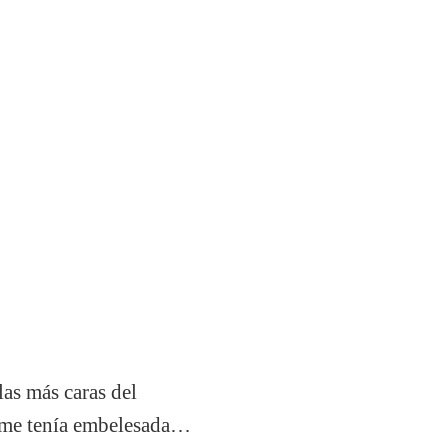
as más caras del
 me tenía embelesada…