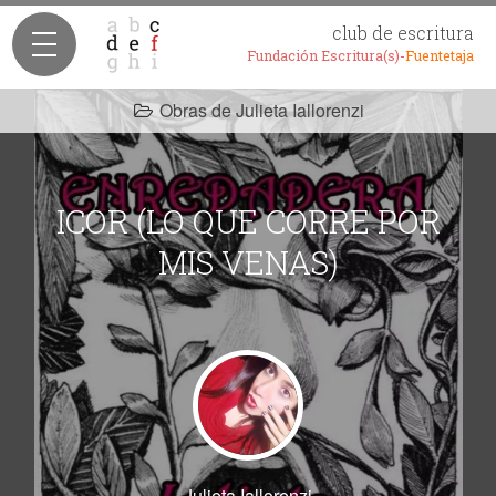
club de escritura
Fundación Escritura(s)-
Fuentetaja
Obras de Julieta Iallorenzi
ICOR (LO QUE CORRE POR
MIS VENAS)
Julieta Iallorenzi