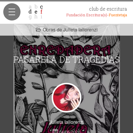
club de escritura
Fundación Escritura(s)-
Fuentetaja
Obras de Julieta Iallorenzi
PASARELA DE TRAGEDIAS
Julieta Iallorenzi
04/06/2026