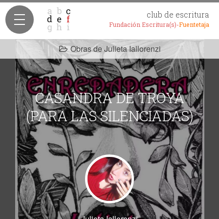
club de escritura
Fundación Escritura(s)-
Fuentetaja
Obras de Julieta Iallorenzi
CASANDRA DE TROYA
(PARA LAS SILENCIADAS)
Julieta Iallorenzi