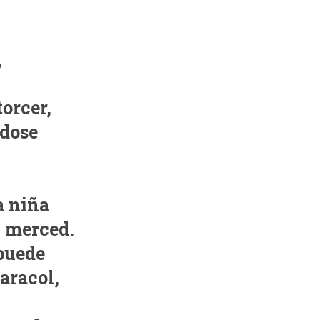
,
torcer,
ndose
a niña
 merced.
 puede
aracol,