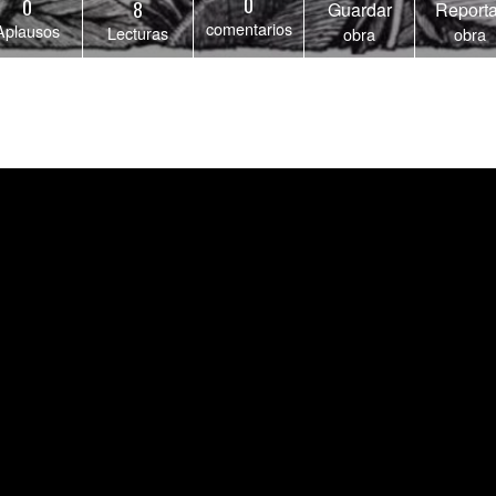
0
0
8
Guardar
Reporta
comentarios
Aplausos
Lecturas
obra
obra