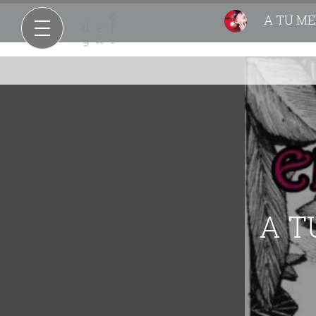
A TU ME
A T