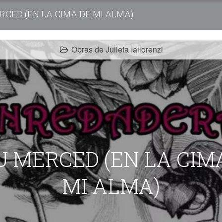
RCED (EN LA CIMA DE MI ALMA)
Obras de Julieta Iallorenzi
U MERCED (EN LA CIM
MI ALMA)