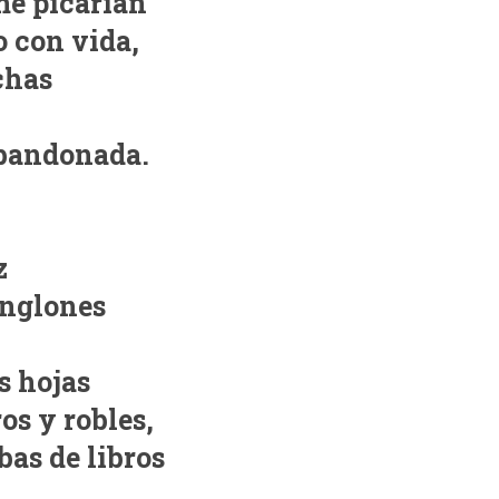
me picarían
 con vida,
chas
bandonada.
o
z
englones
s hojas
os y robles,
as de libros