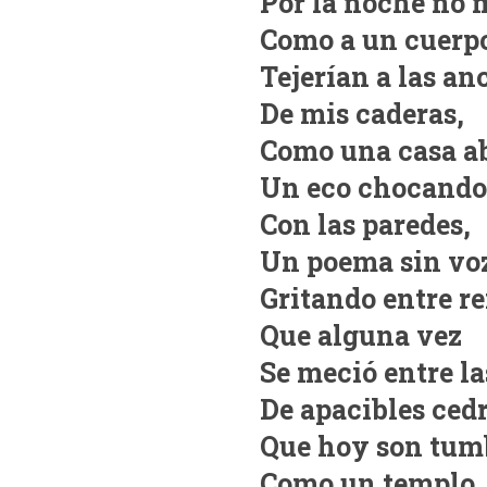
Por la noche no 
Como a un cuerpo
Tejerían a las an
De mis caderas,
Como una casa a
Un eco chocand
Con las paredes,
Un poema sin vo
Gritando entre r
Que alguna vez
Se meció entre la
De apacibles cedr
Que hoy son tumb
Como un templo