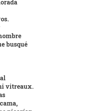
morada
os.
r
 hombre
que busqué
al
i vitreaux.
as
 cama,