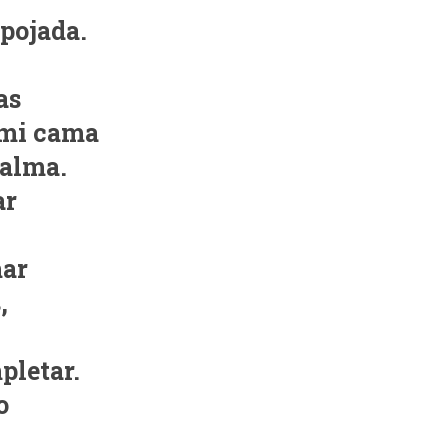
spojada.
as
 mi cama
 alma.
ar
mar
,
pletar.
o