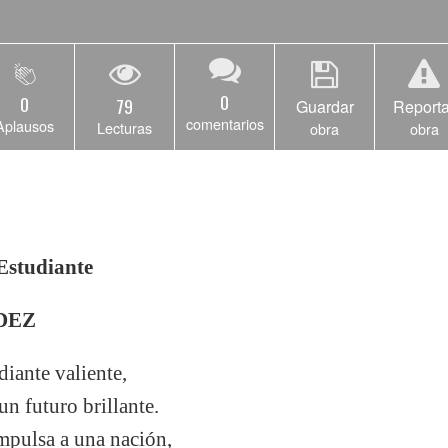
0
0
79
Guardar
Reporta
comentarios
Aplausos
Lecturas
obra
obra
Estudiante
DEZ
diante valiente,
un futuro brillante.
impulsa a una nación,