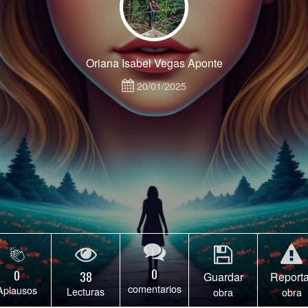
Oriana Isabel Vegas Aponte
20/01/2025
0
0
38
Guardar
Reporta
comentarios
Aplausos
Lecturas
obra
obra