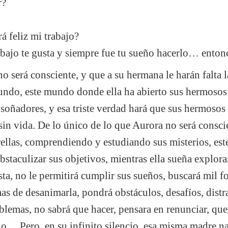
r?
 feliz mi trabajo?
abajo te gusta y siempre fue tu sueño hacerlo… entonc
o será consciente, y que a su hermana le harán falta l
mundo, este mundo donde ella ha abierto sus hermosos
a soñadores, y esa triste verdad hará que sus hermosos
 sin vida. De lo único de lo que Aurora no será consci
trellas, comprendiendo y estudiando sus misterios, e
obstaculizar sus objetivos, mientras ella sueña explo
usta, no le permitirá cumplir sus sueños, buscará mil 
mas de desanimarla, pondrá obstáculos, desafíos, distr
emas, no sabrá que hacer, pensara en renunciar, querrá
o… Pero, en su infinito silencio, esa misma madre n