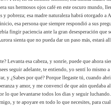
era sus hermosos ojos café en este oscuro mundo, ll
as y pobreza; esa madre naturaleza habrá otorgado a 
 inicio, esa persona que siempre respondió a sus pregu
bía fingir paciencia ante la gran desesperación que s
rora sienta que no pueda dar un paso más, estará allí
ste? Levanta esa cabeza, y sonríe, puede que ahora si
ees seguir adelante, te entiendo, yo sentí lo mismo a
rar, y ¿Sabes por qué? Porque llegaste tú, cuando abr
 esperanza y amor, y me convencí de que aún quedaba 
or lo que levantarse todos los dias y seguir luchando.
migo, y te apoyare en todo lo que necesites, para cua