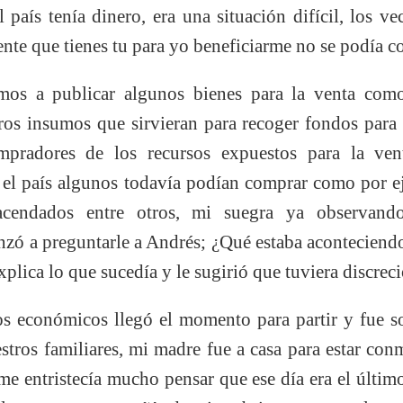
l país tenía dinero, era una situación difícil, los v
ente que tienes tu para yo beneficiarme no se podía co
s a publicar algunos bienes para la venta como;
ros insumos que sirvieran para recoger fondos para n
mpradores de los recursos expuestos para la vent
n el país algunos todavía podían comprar como por e
hacendados entre otros, mi suegra ya observand
zó a preguntarle a Andrés; ¿Qué estaba acontecien
xplica lo que sucedía y le sugirió que tuviera discrec
sos económicos llegó el momento para partir y fue s
stros familiares, mi madre fue a casa para estar co
 me entristecía mucho pensar que ese día era el últi