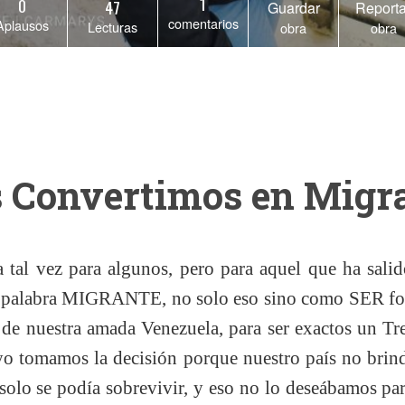
1
0
47
Guardar
Reporta
comentarios
Aplausos
Lecturas
obra
obra
 Convertimos en Migr
a tal vez para algunos, pero para aquel que ha sal
la palabra MIGRANTE, no solo eso sino como SER foras
de nuestra amada Venezuela, para ser exactos un T
o tomamos la decisión porque nuestro país no brind
solo se podía sobrevivir, y eso no lo deseábamos para