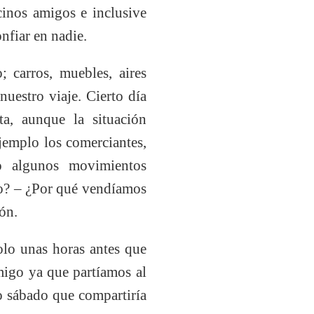
ecinos amigos e inclusive
nfiar en nadie.
 carros, muebles, aires
uestro viaje. Cierto día
a, aunque la situación
jemplo los comerciantes,
o algunos movimientos
do? – ¿Por qué vendíamos
ión.
olo unas horas antes que
nmigo ya que partíamos al
mo sábado que compartiría