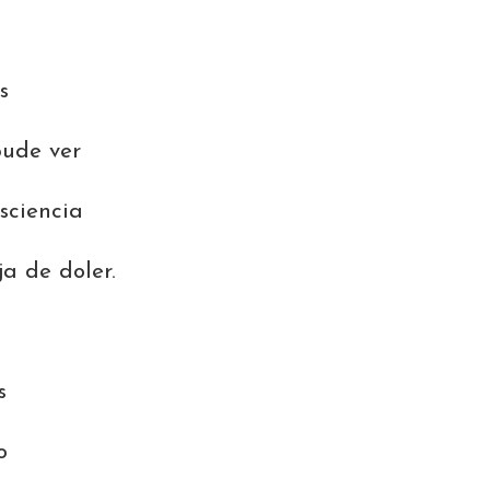
s
pude ver
sciencia
a de doler.
s
o