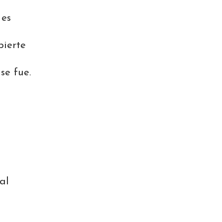
 es
pierte
se fue.
al