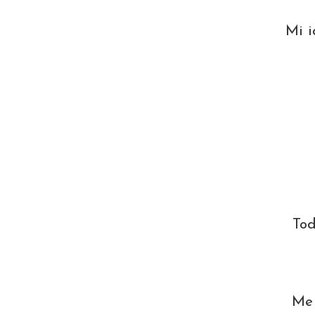
Mi i
Tod
Me 