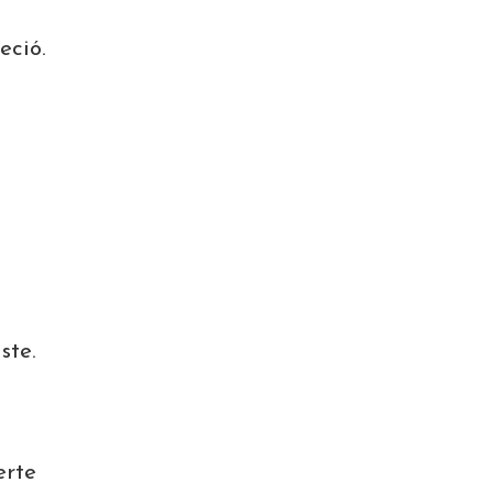
eció.
ste.
erte