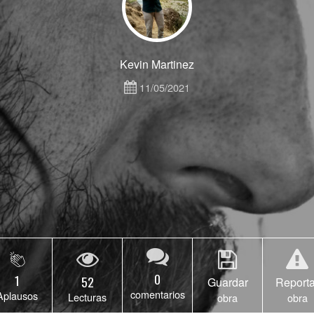
Kevin Martinez
11/05/2021
0
1
52
Guardar
Reporta
comentarios
Aplausos
Lecturas
obra
obra