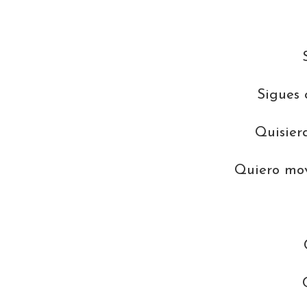
Sigues 
Quisier
Quiero mov