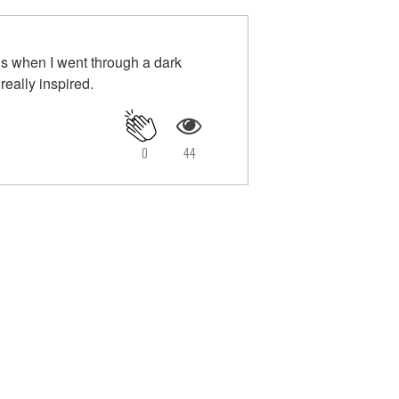
ns when I went through a dark
eally inspired.
0
44