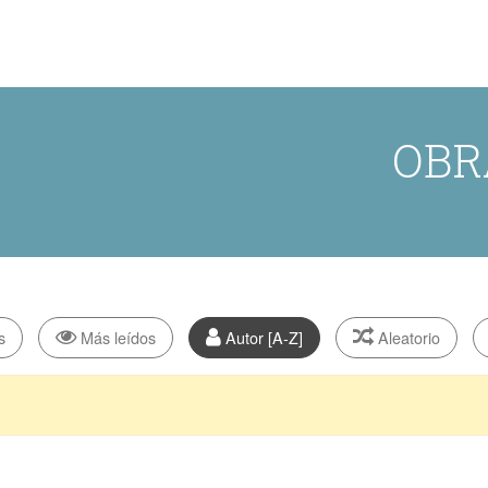
OBR
s
Más leídos
Autor [A-Z]
Aleatorio