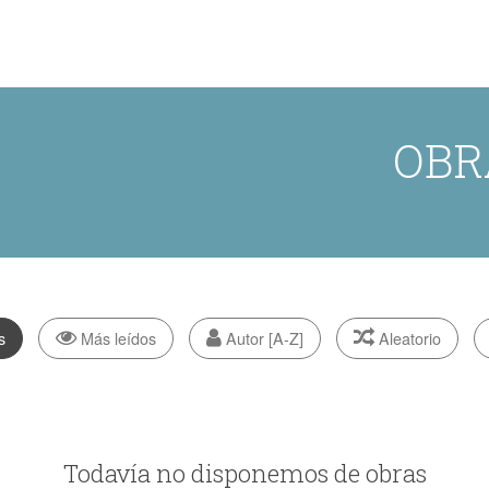
OBR
s
Más leídos
Autor [A-Z]
Aleatorio
Todavía no disponemos de obras