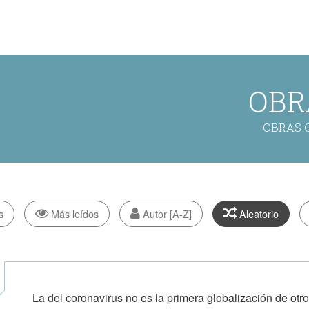
OBR
OBRAS 
s
Más leídos
Autor [A-Z]
Aleatorio
La del coronavirus no es la primera globalización de otros