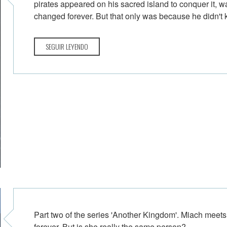
pirates appeared on his sacred island to conquer it, w
changed forever. But that only was because he didn't 
SEGUIR LEYENDO
Part two of the series 'Another Kingdom'. Miach meets
forever. But is she really the same person?