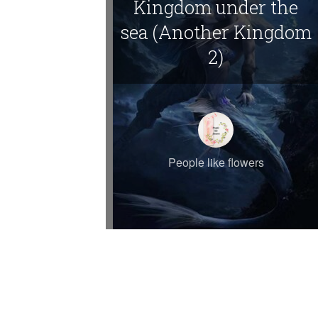
Kingdom under the
sea (Another Kingdom
2)
People like flowers