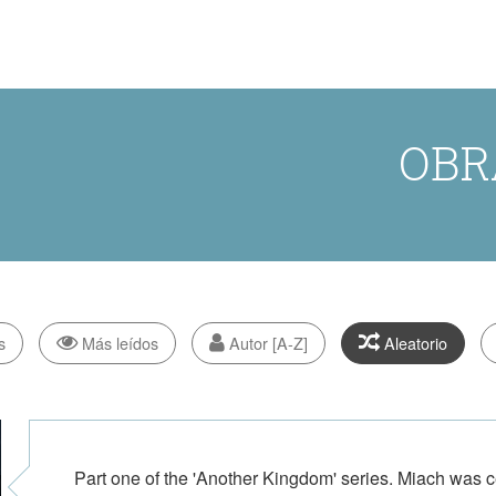
OBR
s
Más leídos
Autor [A-Z]
Aleatorio
Part one of the 'Another Kingdom' series. Miach was c