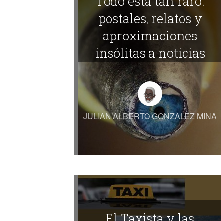
Todo está tan raro:
postales, relatos y
aproximaciones
insólitas a noticias
ordinarias y
extraordinarias
JULIAN ALBERTO GONZALEZ MINA
El Taxista y las