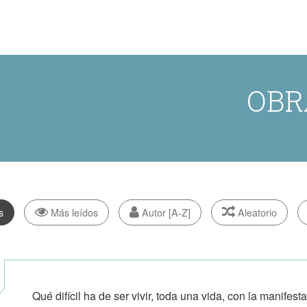
OBR
s
Más leídos
Autor [A-Z]
Aleatorio
Qué difícil ha de ser vivir, toda una vida, con la manifes