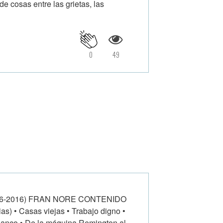
de cosas entre las grietas, las
0
49
96-2016) FRAN NORE CONTENIDO
as) • Casas viejas • Trabajo digno •
blanco • De la máquina Remington al