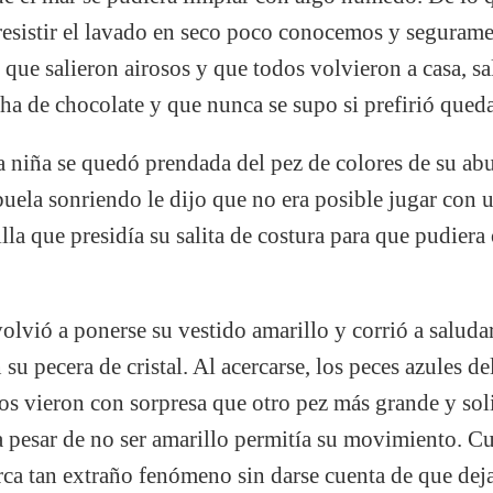
resistir el lavado en seco poco conocemos y seguramen
er que salieron airosos y que todos volvieron a casa, 
ha de chocolate y que nunca se supo si prefirió queda
la niña se quedó prendada del pez de colores de su abu
abuela sonriendo le dijo que no era posible jugar con
illa que presidía su salita de costura para que pudier
volvió a ponerse su vestido amarillo y corrió a saluda
 su pecera de cristal. Al acercarse, los peces azules d
s vieron con sorpresa que otro pez más grande y soli
 a pesar de no ser amarillo permitía su movimiento. Cu
rca tan extraño fenómeno sin darse cuenta de que deja