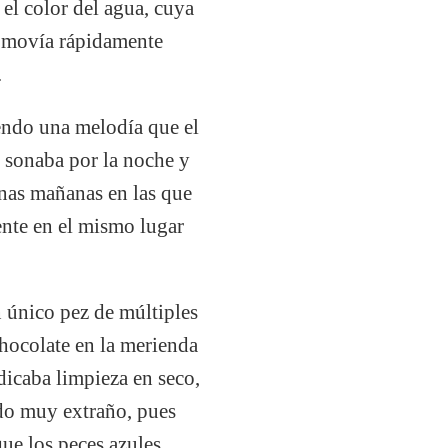
 el color del agua, cuya
e movía rápidamente
.
endo una melodía que el
o sonaba por la noche y
unas mañanas en las que
ente en el mismo lugar
n único pez de múltiples
chocolate en la merienda
ndicaba limpieza en seco,
tado muy extraño, pues
ue los peces azules