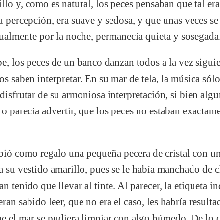
illo y, como es natural, los peces pensaban que tal era
u percepción, era suave y sedosa, y que unas veces s
tualmente por la noche, permanecía quieta y sosegada
, los peces de un banco danzan todos a la vez sigui
os saben interpretar. En su mar de tela, la música sól
 disfrutar de su armoniosa interpretación, si bien alg
, o parecía advertir, que los peces no estaban exactam
ibió como regalo una pequeña pecera de cristal con u
ba su vestido amarillo, pues se le había manchado de 
an tenido que llevar al tinte. Al parecer, la etiqueta i
ieran sabido leer, que no era el caso, les habría resul
ue el mar se pudiera limpiar con algo húmedo. De lo q