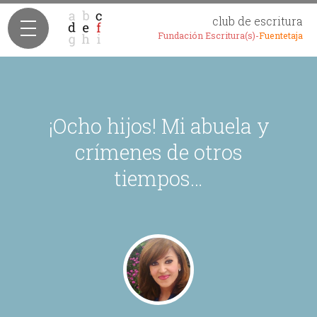
club de escritura
Fundación Escritura(s)-
Fuentetaja
​¡Ocho hijos! Mi abuela y
crímenes de otros
tiempos…