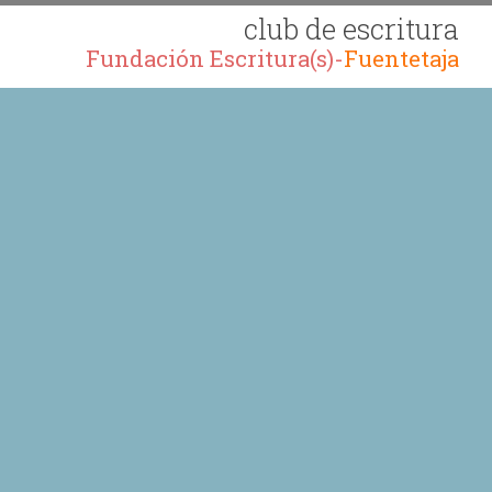
club de escritura
Fundación Escritura(s)-
Fuentetaja