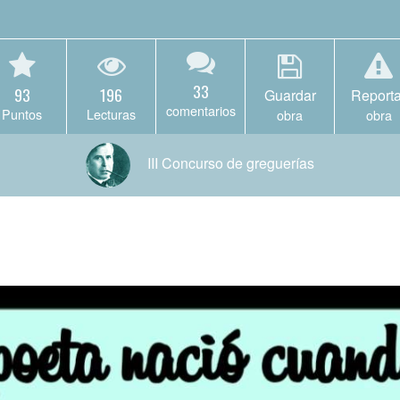
33
93
196
Guardar
Reporta
comentarios
Puntos
Lecturas
obra
obra
III Concurso de greguerías